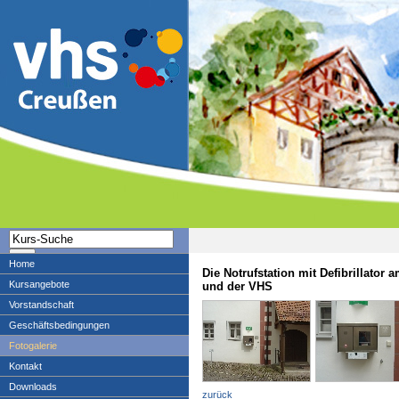
Home
Die Notrufstation mit Defibrillator
Kursangebote
und der VHS
Vorstandschaft
Geschäftsbedingungen
Fotogalerie
Kontakt
Downloads
zurück